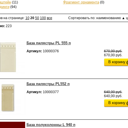
нштейн
(11)
Фрагмент орнамента
(0)
динги
(94)
ов на странице:
10
20
50
100
все
Сортировать по:
наименованию
▲
ц
но:
223
База пилястры PL 555 п
Артикул:
10000376
670,00 руб.
670,00 руб.
В корзину
База пилястры PL552 п
Артикул:
10000377
640,00 руб.
640,00 руб.
В корзину
База полуколонны L 940 п