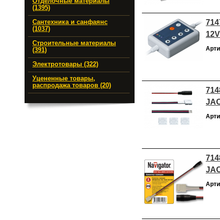
Отделочные материалы
(1395)
714
Сантехника и санфаянс
(1037)
12V
Строительные материалы
Арти
(391)
Электротовары (322)
Уцененные товары,
распродажа товаров (20)
714
JAC
Арти
714
JAC
Арти