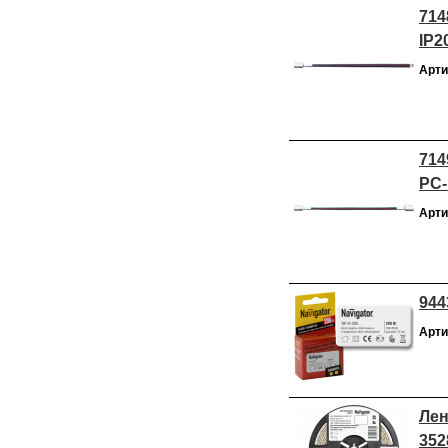
714
IP2
Арти
714
PC-
Арти
944
Арти
Лен
352