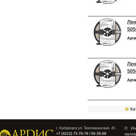
Лен
505
Арти
Лен
505
Арти
Кат
© Ин
г. Хабаровск ул. Тихоокеанская, 45
+7 (4212) 75-76-76 / 56-39-08
явля