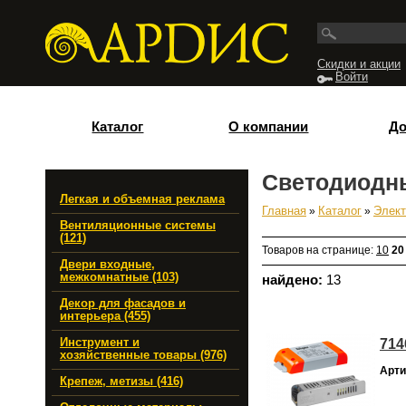
Перейти к основному содержанию
Скидки и акции
Войти
Каталог
О компании
До
Светодиодн
Легкая и объемная реклама
Главная
»
Каталог
»
Элект
Вы здесь
Вентиляционные системы
(121)
Товаров на странице:
10
20
Двери входные,
межкомнатные (103)
найдено:
13
Декор для фасадов и
интерьера (455)
714
Инструмент и
хозяйственные товары (976)
Арти
Крепеж, метизы (416)