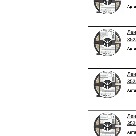
Арти
Лен
352
Арти
Лен
352
Арти
Лен
352
Арти