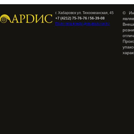
© Ин
г. Хабаровск ул. Тихоокеанская, 45
+7 (4212) 75-76-76 / 56-39-08
явля
Политика конфиденциальности
Внеш
розн
отлич
Прои
упак
харак