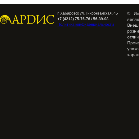
© Ин
г. Хабаровск ул. Тихоокеанская, 45
+7 (4212) 75-76-76 / 56-39-08
явля
Политика конфиденциальности
Внеш
розн
отлич
Прои
упак
харак