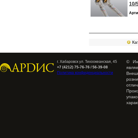
10/
Арти
Кат
© Ин
г. Хабаровск ул. Тихоокеанская, 45
+7 (4212) 75-76-76 / 56-39-08
явля
Политика конфиденциальности
Внеш
розн
отлич
Прои
упак
харак