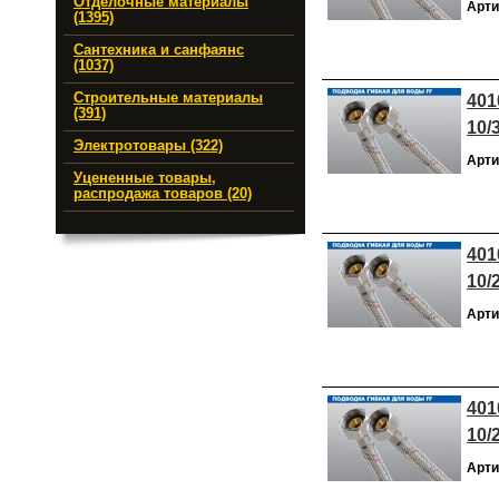
Отделочные материалы
Арти
(1395)
Сантехника и санфаянс
(1037)
Строительные материалы
401
(391)
10/
Электротовары (322)
Арти
Уцененные товары,
распродажа товаров (20)
401
10/
Арти
401
10/
Арти