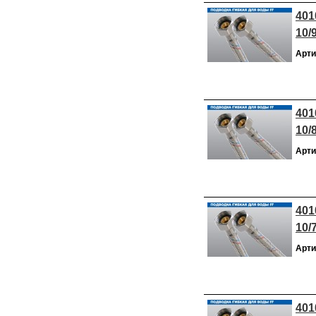
401
10/
Арти
401
10/
Арти
401
10/
Арти
401