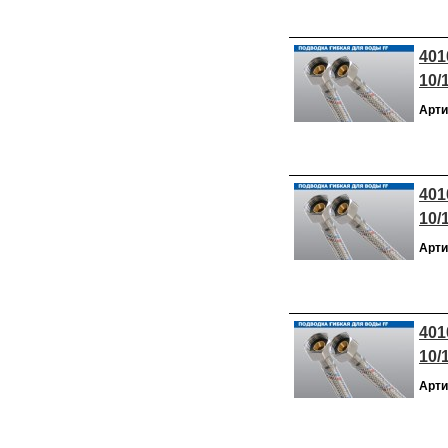
401
10/
Арти
401
10/
Арти
401
10/
Арти