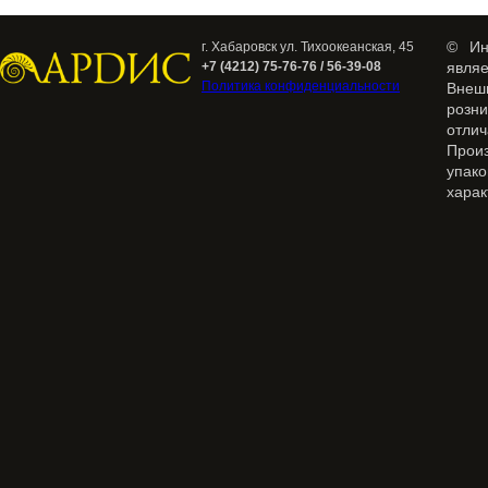
© Ин
г. Хабаровск ул. Тихоокеанская, 45
+7 (4212) 75-76-76 / 56-39-08
явля
Политика конфиденциальности
Внеш
розн
отлич
Прои
упак
харак