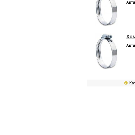
Арти
Хом
Арти
Кат