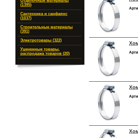
Отделочные материалы
(1395)
Арти
Сантехника и санфаянс
(1037)
Строительные материалы
(391)
Электротовары (322)
Хом
Уцененные товары,
Арти
распродажа товаров (20)
Хом
Арти
Хом