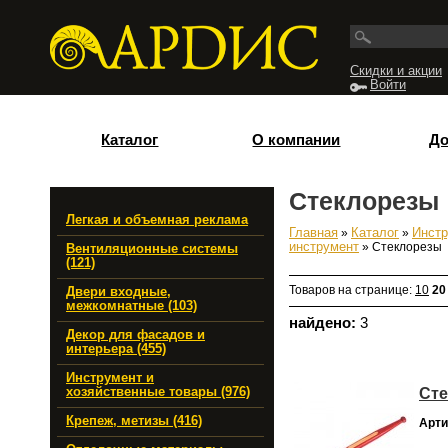
Перейти к основному содержанию
Скидки и акции
Войти
Каталог
О компании
До
Стеклорезы
Легкая и объемная реклама
Главная
»
Каталог
»
Инстр
Вы здесь
инструмент
» Стеклорезы
Вентиляционные системы
(121)
Товаров на странице:
10
20
Двери входные,
межкомнатные (103)
найдено:
3
Декор для фасадов и
интерьера (455)
Инструмент и
Сте
хозяйственные товары (976)
Крепеж, метизы (416)
Арти