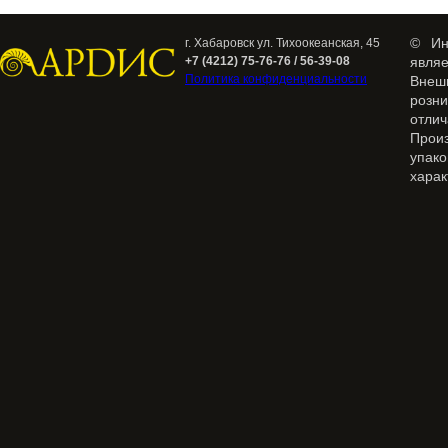
© Ин
г. Хабаровск ул. Тихоокеанская, 45
+7 (4212) 75-76-76 / 56-39-08
явля
Политика конфиденциальности
Внеш
розн
отлич
Прои
упак
харак