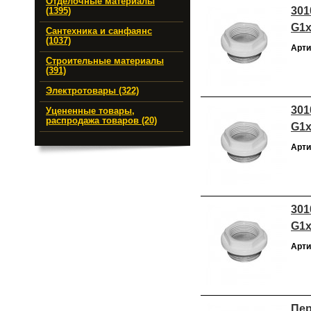
Отделочные материалы
301
(1395)
G1х1
Сантехника и санфаянс
(1037)
Арти
Строительные материалы
(391)
Электротовары (322)
301
Уцененные товары,
распродажа товаров (20)
G1х3
Арти
301
G1х3
Арти
Пер