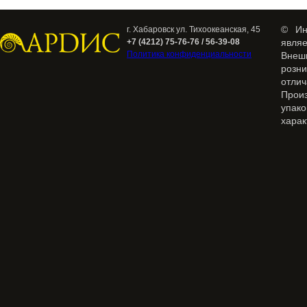
© Ин
г. Хабаровск ул. Тихоокеанская, 45
+7 (4212) 75-76-76 / 56-39-08
явля
Политика конфиденциальности
Внеш
розн
отлич
Прои
упак
харак