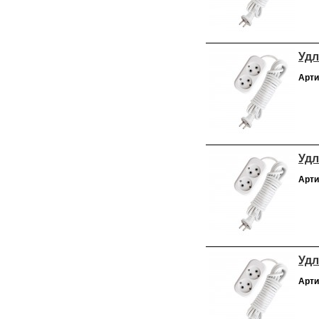
Удл
Арти
Удл
Арти
Удл
Арти