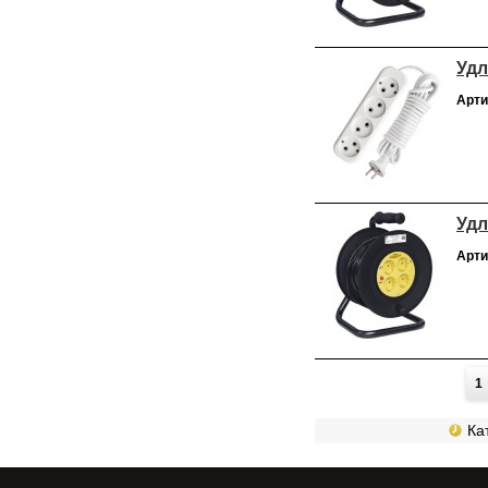
Удл
Арти
Удл
Арти
Страницы
1
Кат