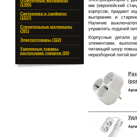
Отделочные материалы
(1395)
мм (европейский стан
корпусов, придают из
Сантехника и санфаянс
выгоранию и старен
(1037)
Наличие выключател
Строительные материалы
управлять подачей пи
(391)
Корпусные детали у
Электротовары (322)
элементами, выполн
питающий шнур повыше
Уцененные товары,
распродажа товаров (20)
неразборной литой ви
Раз
(ро
Арти
Удл
Арти