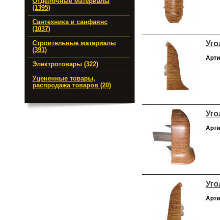
Отделочные материалы
(1395)
Сантехника и санфаянс
(1037)
Уго
Строительные материалы
(391)
Арти
Электротовары (322)
Уцененные товары,
распродажа товаров (20)
Уго
Арти
Уго
Арти