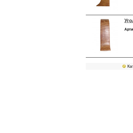
Уго
Арти
Кат