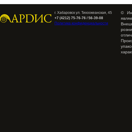
© Ин
г. Хабаровск ул. Тихоокеанская, 45
+7 (4212) 75-76-76 / 56-39-08
явля
Политика конфиденциальности
Внеш
розн
отлич
Прои
упак
харак