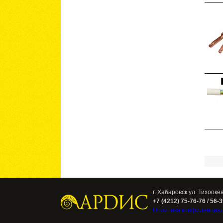
Стра
г. Хабаровск ул. Тихооке
+7 (4212) 75-76-76 / 56-
Политика конфиденциа