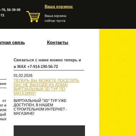
Ваша корзина:
-76, 56-39-08
-72
Ваша корзина
сейчас пуста
тная связь
Контакты
Связаться с нами можно теперь и
в MAX +7-914-190-56-72
01.02.2026
ТЕПЕРЬ ВЫ МОЖЕТЕ ПОСЕТИТЬ
ене
НАС НЕ ВЫХОДЯ ИЗ ДОМА!
ВИРТУАЛЬНЫЙ 3D ТУР ПО
МАГАЗИНУ!
 от
ВИРТУАЛЬНЫЙ "3D" ТУР УЖЕ
ДОСТУПЕН, В НАШЕМ
ил и
СТРОИТЕЛЬНОМ ИНТЕРНЕТ -
 или
МАГАЗИНЕ!
дый
ных