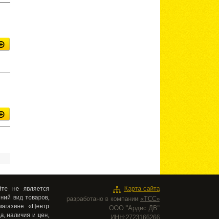
те не является
Карта сайта
ний вид товаров,
разработано в компании
«ТСС»
магазине «Центр
ООО "Ардис ДВ"
а, наличия и цен,
ИНН:2723166266