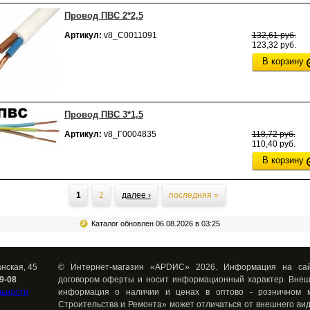
Провод ПВС 2*2,5
Артикул:
v8_С0011091
132,61 руб.
123,32 руб.
В корзину
Провод ПВС 3*1,5
Артикул:
v8_Г0004835
118,72 руб.
110,40 руб.
В корзину
ницы
1
2
далее ›
последняя »
Каталог обновлен 06.08.2026 в 03:25
анская, 45
© Интернет-магазин «АРDИС» 2026. Информация на сай
39-08
договором оферты и носит информационный характер. Внеш
льности
информация о наличии и ценах в оптово - розничном 
Строительства и Ремонта» может отличаться от внешнего вид