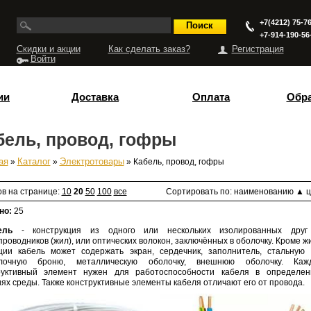
+7(4212) 75-76
+7-914-190-56
Скидки и акции
Как сделать заказ?
Регистрация
Войти
ии
Доставка
Оплата
Обра
бель, провод, гофры
ая
»
Каталог
»
Электротовары
» Кабель, провод, гофры
есь
ов на странице:
10
20
50
100
все
Сортировать по:
наименованию
▲
ц
но:
25
ель
- конструкция из одного или нескольких изолированных друг
проводников (жил), или оптических волокон, заключённых в оболочку. Кроме ж
ции кабель может содержать экран, сердечник, заполнитель, стальную
олочную броню, металлическую оболочку, внешнюю оболочку. Каж
руктивный элемент нужен для работоспособности кабеля в определен
ях среды. Также конструктивные элементы кабеля отличают его от провода.