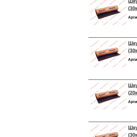
Шку
(30
Арти
Шку
(30
Арти
Шку
(20
Арти
Шку
(30