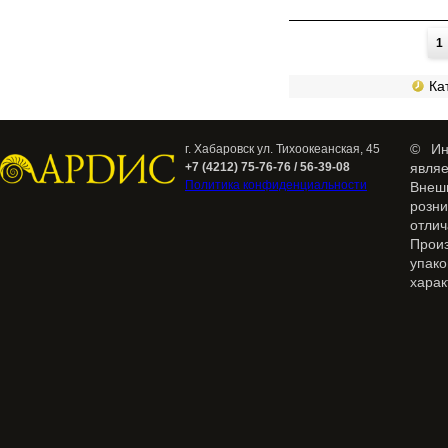
Страницы
1
Кат
© Ин
г. Хабаровск ул. Тихоокеанская, 45
+7 (4212) 75-76-76 / 56-39-08
явля
Политика конфиденциальности
Внеш
розн
отлич
Прои
упак
харак