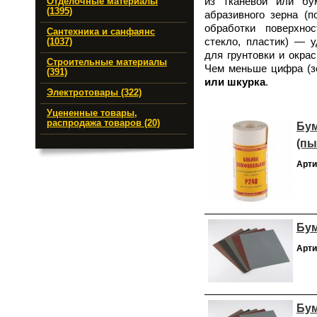
из тканевой или б
Отделочные материалы
(1395)
абразивного зерна (
обработки поверхно
Сантехника и санфаянс
стекло, пластик) — у
(1037)
для грунтовки и окра
Строительные материалы
Чем меньше цифра (зе
(391)
или шкурка
.
Электротовары (322)
Уцененные товары,
распродажа товаров (20)
Бум
(пы
Арти
Бум
Арти
Бум