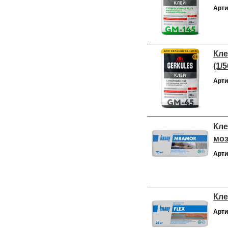
Арти
Кле
(1/
Арти
Кле
моз
Арти
Кле
Арти