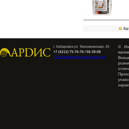
Кат
© Ин
г. Хабаровск ул. Тихоокеанская, 45
+7 (4212) 75-76-76 / 56-39-08
явля
Политика конфиденциальности
Внеш
розн
отлич
Прои
упак
харак