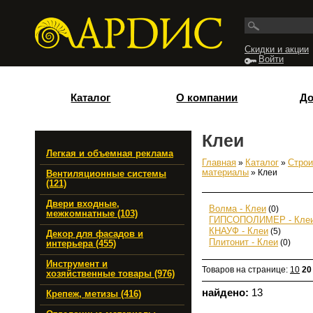
Перейти к основному содержанию
Скидки и акции
Войти
Каталог
О компании
До
Клеи
Легкая и объемная реклама
Главная
»
Каталог
»
Строи
Вы здесь
материалы
» Клеи
Вентиляционные системы
(121)
Двери входные,
Волма - Клеи
(0)
межкомнатные (103)
ГИПСОПОЛИМЕР - Кле
КНАУФ - Клеи
(5)
Декор для фасадов и
Плитонит - Клеи
(0)
интерьера (455)
Инструмент и
Товаров на странице:
10
20
хозяйственные товары (976)
найдено:
13
Крепеж, метизы (416)