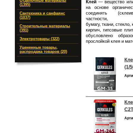
Отделочные материалы
Клей
— вещество или 
(1395)
на основе органиче
соединять (скл
Сантехника и санфаянс
(1037)
частност
бумагу, ткани, стекло,
Строительные материалы
кирпич, гипсовые пли
(391)
обусловлено образ
Электротовары (322)
прослойкой клея и ма
Уцененные товары,
распродажа товаров (20)
Кле
(1/5
Арти
Кле
C2
Арти