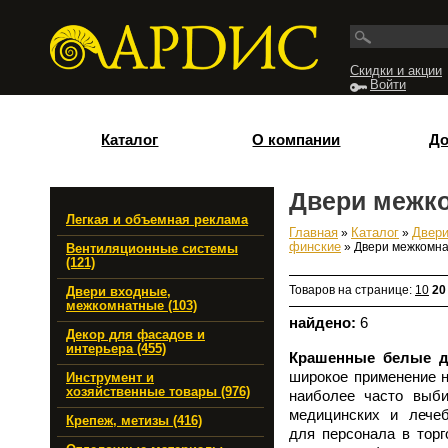
Перейти к основному содержанию
Скидки и акции
Войти
Каталог
О компании
До
Двери межк
Легкая и объемная реклама
Главная
»
Каталог
»
Двери
Вы здесь
финские
» Двери межкомн
Вентиляционные системы
(121)
Товаров на странице:
10
20
Двери входные,
межкомнатные (103)
найдено:
6
Декор для фасадов и
интерьера (455)
Крашенные белые д
широкое применение н
Инструмент и
хозяйственные товары (976)
наиболее часто выби
медицинских и лечеб
Крепеж, метизы (416)
для персонала в торг