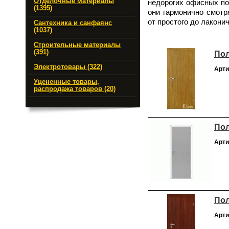
Отделочные материалы
недорогих офисных по
(1395)
они гармонично смотр
от простого до лакони
Сантехника и санфаянс
(1037)
Строительные материалы
(391)
Пол
Электротовары (322)
Арти
Уцененные товары,
распродажа товаров (20)
Пол
Арти
Пол
Арти