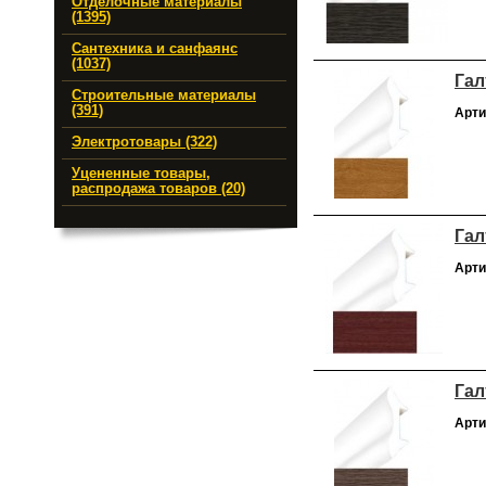
Отделочные материалы
(1395)
Сантехника и санфаянс
(1037)
Гал
Строительные материалы
(391)
Арти
Электротовары (322)
Уцененные товары,
распродажа товаров (20)
Гал
Арти
Гал
Арти