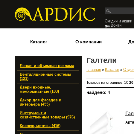
Перейти к основному содержанию
Скидки и акции
Войти
Каталог
О компании
До
Галтели
Легкая и объемная реклама
Главная
»
Каталог
»
Отде
Вы здесь
Вентиляционные системы
(121)
Товаров на странице:
10
20
Двери входные,
межкомнатные (103)
найдено:
4
Декор для фасадов и
интерьера (455)
Гал
Инструмент и
хозяйственные товары (976)
Арти
Крепеж, метизы (416)