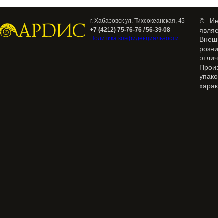
© Ин
г. Хабаровск ул. Тихоокеанская, 45
+7 (4212) 75-76-76 / 56-39-08
явля
Политика конфиденциальности
Внеш
розн
отлич
Прои
упак
харак