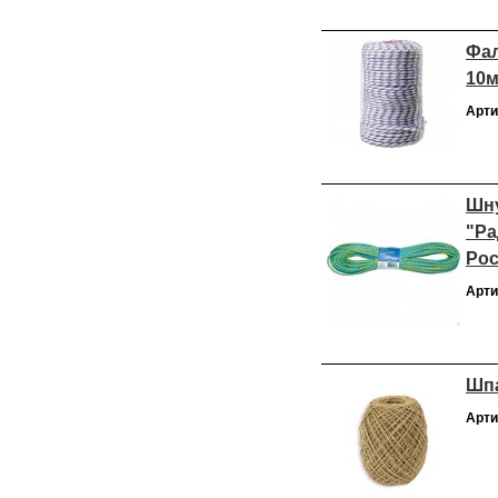
Фал
10м
Арти
Шну
"Ра
Рос
Арти
Шпа
Арти