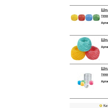
Шпа
тек
Арти
Шпа
Арти
Шпа
тек
Арти
Кат