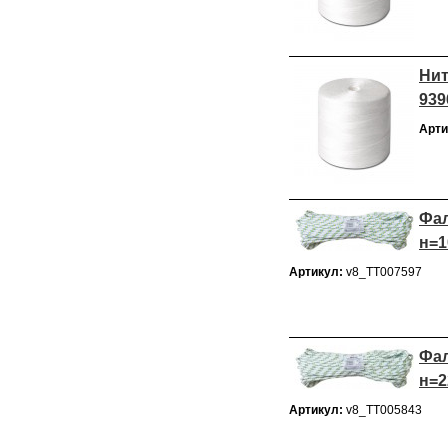
Нит
939
Арти
Фал
н=1
Артикул:
v8_ТТ007597
Фал
н=2
Артикул:
v8_ТТ005843