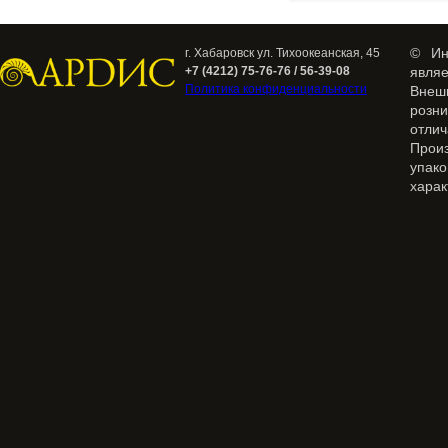
© Ин
г. Хабаровск ул. Тихоокеанская, 45
+7 (4212) 75-76-76 / 56-39-08
явля
Политика конфиденциальности
Внеш
розн
отлич
Прои
упак
харак