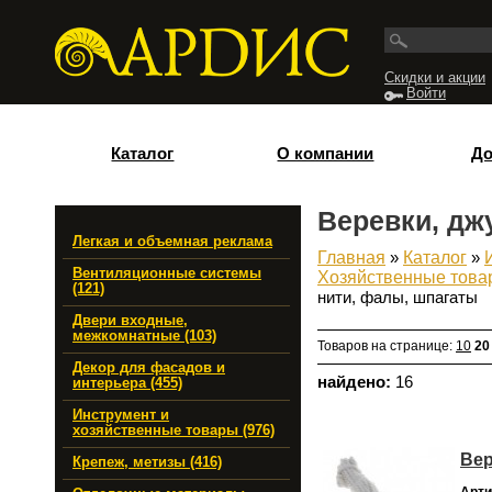
Перейти к основному содержанию
Скидки и акции
Войти
Каталог
О компании
До
Веревки, дж
Легкая и объемная реклама
Главная
»
Каталог
»
Вы здесь
Вентиляционные системы
Хозяйственные това
(121)
нити, фалы, шпагаты
Двери входные,
межкомнатные (103)
Товаров на странице:
10
20
Декор для фасадов и
найдено:
16
интерьера (455)
Инструмент и
хозяйственные товары (976)
Вер
Крепеж, метизы (416)