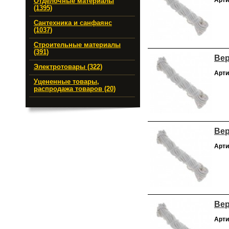
Арти
Отделочные материалы
(1395)
Сантехника и санфаянс
(1037)
Строительные материалы
(391)
Вер
Электротовары (322)
Арти
Уцененные товары,
распродажа товаров (20)
Вер
Арти
Вер
Арти