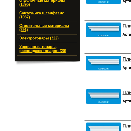
Отделочные материалы
Арти
(1395)
Сантехника и санфаянс
(1037)
Пли
Строительные материалы
(391)
Арти
Электротовары (322)
Уцененные товары,
распродажа товаров (20)
Пли
Арти
Пли
Арти
Пли