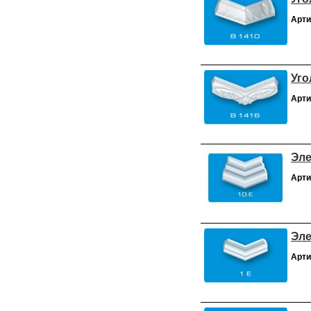
Арти
Уго
Арти
Эле
Арти
Эле
Арти