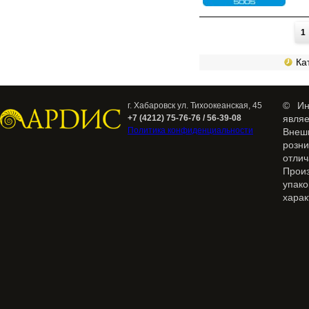
Страницы
1
Кат
© Ин
г. Хабаровск ул. Тихоокеанская, 45
+7 (4212) 75-76-76 / 56-39-08
явля
Политика конфиденциальности
Внеш
розн
отлич
Прои
упак
харак