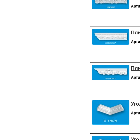
Арти
Пли
Арти
Пли
Арти
Уго
Арти
Уго