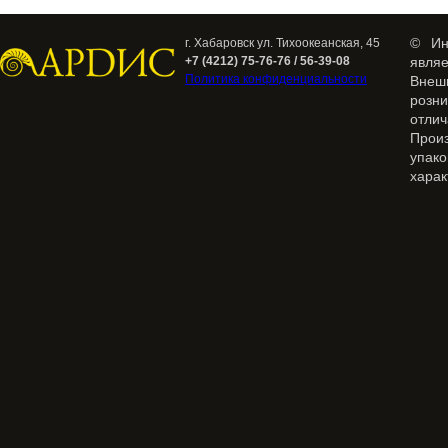
© Ин
г. Хабаровск ул. Тихоокеанская, 45
+7 (4212) 75-76-76 / 56-39-08
явля
Политика конфиденциальности
Внеш
розн
отлич
Прои
упак
харак