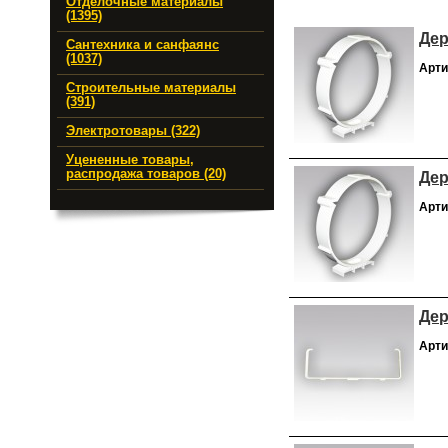
Отделочные материалы
(1395)
Дер
Сантехника и санфаянс
(1037)
Арти
Строительные материалы
(391)
Электротовары (322)
Уцененные товары,
распродажа товаров (20)
Дер
Арти
Дер
Арти