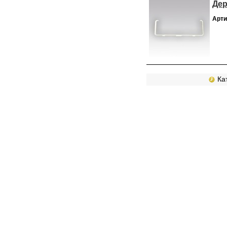
Дер
Арти
Кат