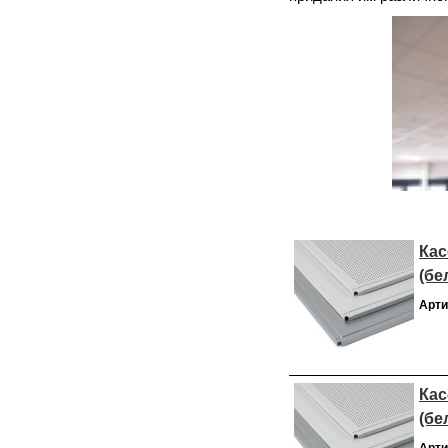
Кас
(бе
Арти
Кас
(бе