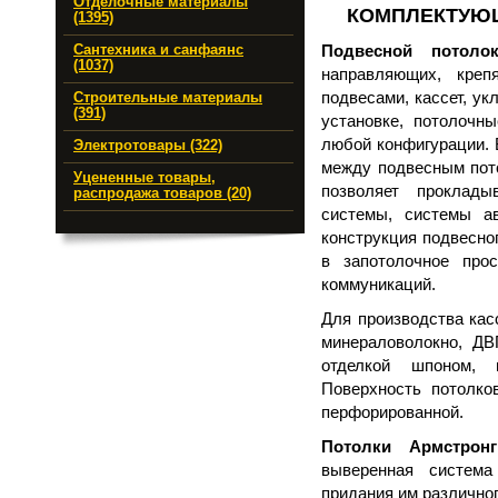
Отделочные материалы
КОМПЛЕКТУЮЩ
(1395)
Подвесной потоло
Сантехника и санфаянс
(1037)
направляющих, кре
подвесами, кассет, у
Строительные материалы
(391)
установке, потолочн
любой конфигурации. 
Электротовары (322)
между подвесным пот
Уцененные товары,
позволяет проклады
распродажа товаров (20)
системы, системы ав
конструкция подвесног
в запотолочное про
коммуникаций.
Для производства кас
минераловолокно, Д
отделкой шпоном, 
Поверхность потолко
перфорированной.
Потолки Армстрон
выверенная система
придания им различног