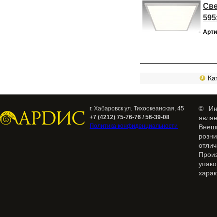
Све
595
Арти
Кат
© Ин
г. Хабаровск ул. Тихоокеанская, 45
+7 (4212) 75-76-76 / 56-39-08
явля
Политика конфиденциальности
Внеш
розн
отлич
Прои
упак
харак