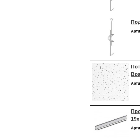
Под
Арти
Пот
Boa
Арти
Про
19х
Арти