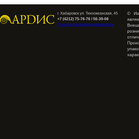
© Ин
г. Хабаровск ул. Тихоокеанская, 45
+7 (4212) 75-76-76 / 56-39-08
явля
Политика конфиденциальности
Внеш
розн
отлич
Прои
упак
харак