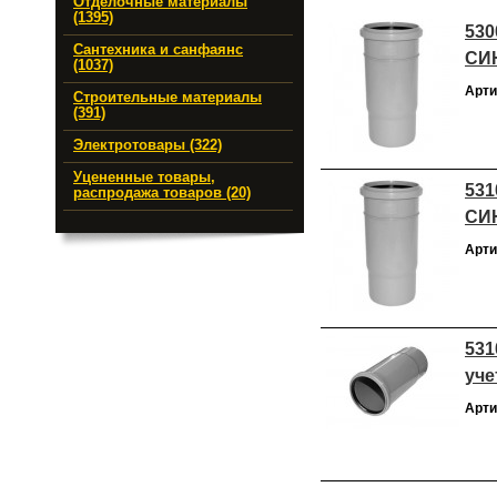
Отделочные материалы
(1395)
530
Сантехника и санфаянс
СИ
(1037)
Арти
Строительные материалы
(391)
Электротовары (322)
Уцененные товары,
531
распродажа товаров (20)
СИ
Арти
531
уче
Арти