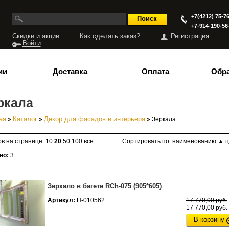
+7(4212) 75-76
+7-914-190-56
Скидки и акции
Как сделать заказ?
Регистрация
Войти
ии
Доставка
Оплата
Обра
ркала
ая
»
Каталог
»
Декор для фасадов и интерьера
» Зеркала
есь
ов на странице:
10
20
50
100
все
Сортировать по:
наименованию
▲
ц
но:
3
Зеркало в багете RCh-075 (905*605)
Артикул:
П-010562
17 770,00 руб.
17 770,00 руб.
В корзину