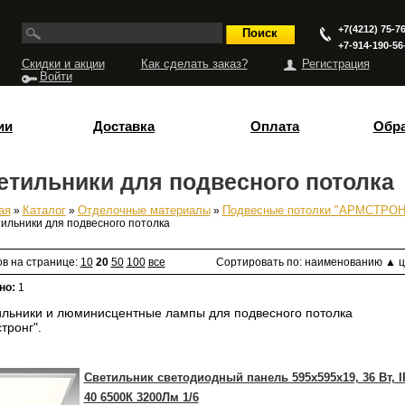
+7(4212) 75-76
+7-914-190-56
Скидки и акции
Как сделать заказ?
Регистрация
Войти
ии
Доставка
Оплата
Обра
етильники для подвесного потолка
ая
»
Каталог
»
Отделочные материалы
»
Подвесные потолки "АРМСТРОН
есь
ильники для подвесного потолка
ов на странице:
10
20
50
100
все
Сортировать по:
наименованию
▲
ц
но:
1
льники и люминисцентные лампы для подвесного потолка
тронг".
Светильник светодиодный панель 595х595х19, 36 Вт, I
40 6500К 3200Лм 1/6