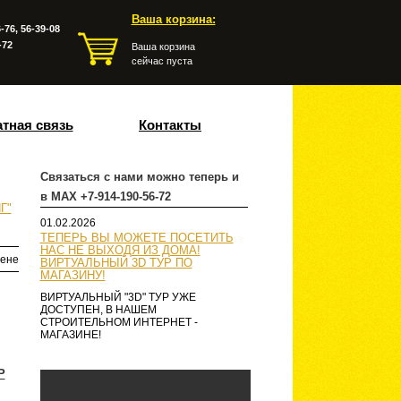
Ваша корзина:
-76, 56-39-08
-72
Ваша корзина
сейчас пуста
тная связь
Контакты
Связаться с нами можно теперь и
в MAX +7-914-190-56-72
Г"
01.02.2026
ТЕПЕРЬ ВЫ МОЖЕТЕ ПОСЕТИТЬ
НАС НЕ ВЫХОДЯ ИЗ ДОМА!
ене
ВИРТУАЛЬНЫЙ 3D ТУР ПО
МАГАЗИНУ!
ВИРТУАЛЬНЫЙ "3D" ТУР УЖЕ
ДОСТУПЕН, В НАШЕМ
СТРОИТЕЛЬНОМ ИНТЕРНЕТ -
МАГАЗИНЕ!
P