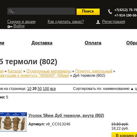
+7(4212) 75-76
+7-914-190-56
Скидки и акции
Как сделать заказ?
Регистрация
Войти
ии
Доставка
Оплата
Обра
б термоли (802)
ая
»
Каталог
»
Отделочные материалы
»
Плинтус напольный
»
есь
ектущие к плинтусу "WIMAR" (58мм)
» Дуб термоли (802)
ов на странице:
10
20
50
100
все
Сортировать по:
наименованию
▲
ц
но:
5
Уголок 58мм Дуб термоли, внутр (802)
Артикул:
v8_СС013246
19,60 руб.
18,22 руб.
В корзину