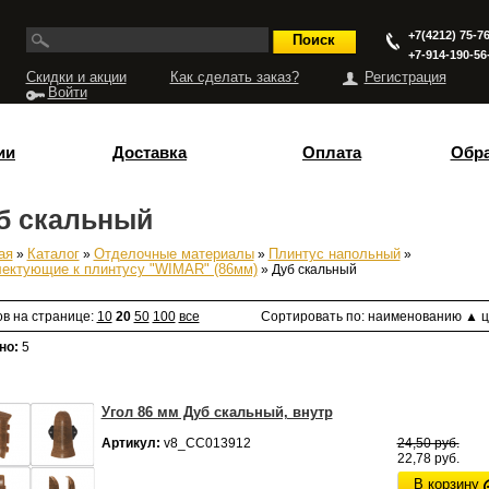
+7(4212) 75-76
+7-914-190-56
Скидки и акции
Как сделать заказ?
Регистрация
Войти
ии
Доставка
Оплата
Обра
б скальный
ая
»
Каталог
»
Отделочные материалы
»
Плинтус напольный
»
есь
ектующие к плинтусу "WIMAR" (86мм)
» Дуб скальный
ов на странице:
10
20
50
100
все
Сортировать по:
наименованию
▲
ц
но:
5
Угол 86 мм Дуб скальный, внутр
Артикул:
v8_СС013912
24,50 руб.
22,78 руб.
В корзину