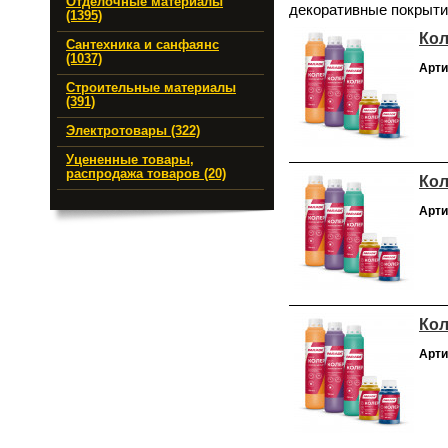
Отделочные материалы
декоративные покрыти
(1395)
Кол
Сантехника и санфаянс
(1037)
Арти
Строительные материалы
(391)
Электротовары (322)
Уцененные товары,
распродажа товаров (20)
Кол
Арти
Кол
Арти