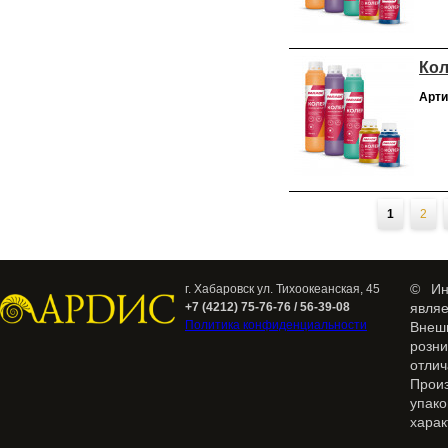
Кол
Арти
Страницы
1
2
© Ин
г. Хабаровск ул. Тихоокеанская, 45
+7 (4212) 75-76-76 / 56-39-08
явля
Политика конфиденциальности
Внеш
розн
отлич
Прои
упак
харак